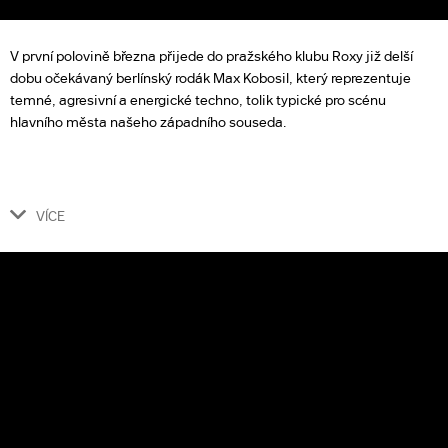
V první polovině března přijede do pražského klubu Roxy již delší
dobu očekávaný berlínský rodák Max Kobosil, který reprezentuje
temné, agresivní a energické techno, tolik typické pro scénu
hlavního města našeho západního souseda.