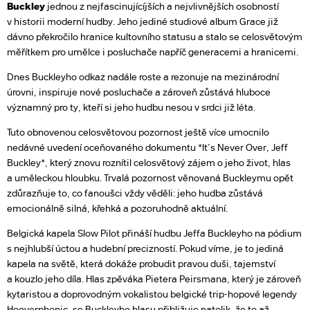
Buckley
jednou z nejfascinujícíjších a nejvlivnějších osobností
v historii moderní hudby. Jeho jediné studiové album Grace již
dávno překročilo hranice kultovního statusu a stalo se celosvětovým
měřítkem pro umělce i posluchače napříč generacemi a hranicemi.
Dnes Buckleyho odkaz nadále roste a rezonuje na mezinárodní
úrovni, inspiruje nové posluchače a zároveň zůstává hluboce
významný pro ty, kteří si jeho hudbu nesou v srdci již léta.
Tuto obnovenou celosvětovou pozornost ještě více umocnilo
nedávné uvedení oceňovaného dokumentu *It’s Never Over, Jeff
Buckley*, který znovu roznítil celosvětový zájem o jeho život, hlas
a uměleckou hloubku. Trvalá pozornost věnovaná Buckleymu opět
zdůrazňuje to, co fanoušci vždy věděli: jeho hudba zůstává
emocionálně silná, křehká a pozoruhodně aktuální.
Belgická kapela Slow Pilot přináší hudbu Jeffa Buckleyho na pódium
s nejhlubší úctou a hudební precizností. Pokud víme, je to jediná
kapela na světě, která dokáže probudit pravou duši, tajemství
a kouzlo jeho díla. Hlas zpěváka Pietera Peirsmana, který je zároveň
kytaristou a doprovodným vokalistou belgické trip-hopové legendy
Hooverphonic, se Buckleyho hlasu přibližuje natolik, že to až