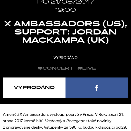
PO 21/08/2017
19:00
X AMBASSADORS (US),
SUPPORT: JORDAN
MACKAMPA (UK)
VYPRODÁNO
#CONCERT
#LIVE
VYPRODÁNO
Američtí X Ambassadors vystoupí poprvé v Praze. V Roxy zazní 21.
srpna 2017 kromě hitů
Unsteady
a
Renegades
také novinky
z připravované desky. Vstupenky za 590 Kč budou k dispozici od 29.