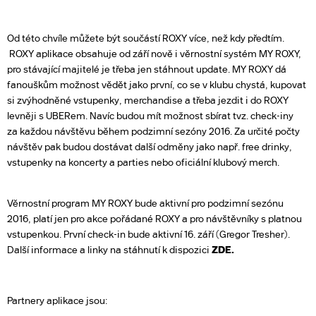
Od této chvíle můžete být součástí ROXY více, než kdy předtím.
ROXY aplikace obsahuje od září nově i věrnostní systém MY ROXY,
pro stávající majitelé je třeba jen stáhnout update. MY ROXY dá
fanouškům možnost vědět jako první, co se v klubu chystá, kupovat
si zvýhodněné vstupenky, merchandise a třeba jezdit i do ROXY
levněji s UBERem. Navíc budou mít možnost sbírat tvz. check-iny
za každou návštěvu během podzimní sezóny 2016. Za určité počty
návštěv pak budou dostávat další odměny jako např. free drinky,
vstupenky na koncerty a parties nebo oficiální klubový merch.
Věrnostní program MY ROXY bude aktivní pro podzimní sezónu
2016, platí jen pro akce pořádané ROXY a pro návštěvníky s platnou
vstupenkou. První check-in bude aktivní 16. září (Gregor Tresher).
Další informace a linky na stáhnutí k dispozici
ZDE
.
Partnery aplikace jsou: