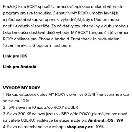
Pražský klub ROXY spouští v rámci své aplikace unikátní věrnostní
program pro své fanoušky. Členství v MY ROXY umožní levnější
a přednostní nákup vstupenek, výhodnější jízdy s Uberem nebo
např. i exkluzivní soutěže. Za návštěvy tzv. check-iny v klubu mohou
také fanoušci dostávat další výhody. MY ROXY funguje čistě v rámci
ROXY aplikace pro iPhone a Android. První check-in bude aktivní
16.září na akci s Gregorem Tresherem.
Link pro iOS
Link pro Android
VÝHODY MY ROXY
1. Nákup vstupenek přes MY ROXY v první vlně (24h) na vybrané akce
se slevou 10%
2. 15% sleva na 10 jízd z/do ROXY s UBER
3. Sleva 300 Kč na pvní jízdu s UBER z/do ROXY (platná jen pro nové
uživatele UBERU). Aplikace ke stažení zde pro
Android
,
iOS
i
WP
4. Sleva na merchandise v eshopu
shop.roxy.cz
- 10%